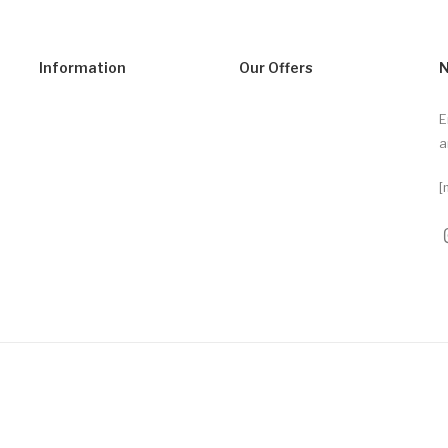
Information
Our Offers
N
E
a
[