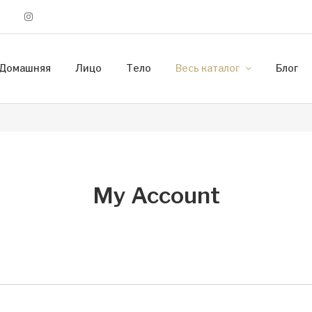
Домашняя
Лицо
Тело
Весь каталог
Блог
Оформление заказа
Корзина
Список желаний
Аккаунт
My Account