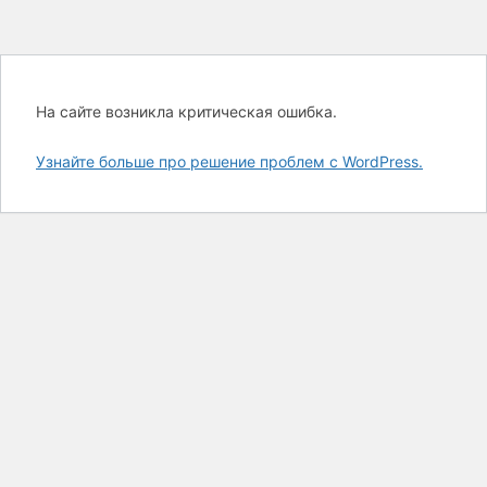
На сайте возникла критическая ошибка.
Узнайте больше про решение проблем с WordPress.