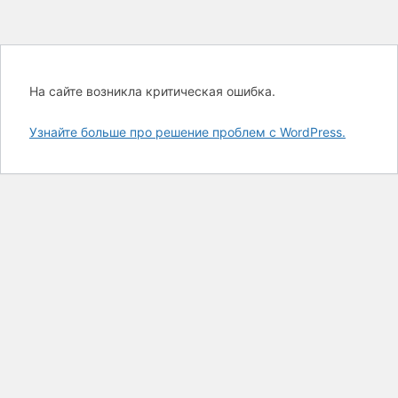
На сайте возникла критическая ошибка.
Узнайте больше про решение проблем с WordPress.