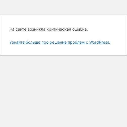
На сайте возникла критическая ошибка.
Узнайте больше про решение проблем с WordPress.