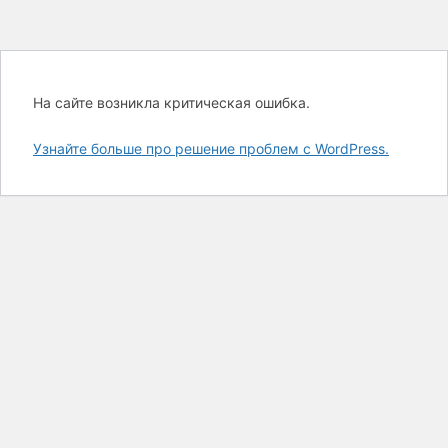
На сайте возникла критическая ошибка.
Узнайте больше про решение проблем с WordPress.