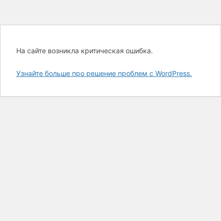
На сайте возникла критическая ошибка.
Узнайте больше про решение проблем с WordPress.